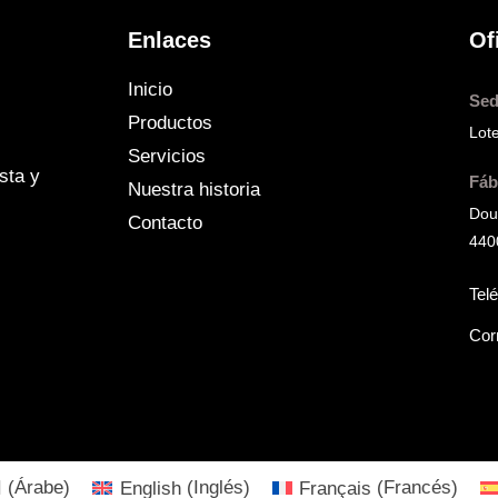
Enlaces
Of
Inicio
Sed
Productos
Lot
Servicios
sta y
Fáb
Nuestra historia
Dou
Contacto
440
Tel
Cor
ا
(
Árabe
)
English
(
Inglés
)
Français
(
Francés
)