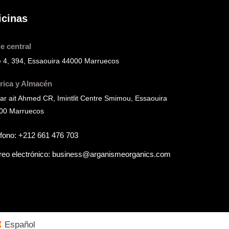
icinas
e central
e 4, 394, Essaouira 44000 Marruecos
rica y Almacén
ar ait Ahmed CR, Imintlit Centre Smimou, Essaouira
00 Marruecos
éfono:
+212 661 476 703
reo electrónico:
business@arganismeorganics.com
Español